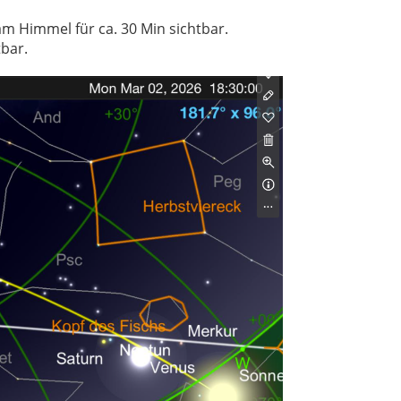
m Himmel für ca. 30 Min sichtbar.
bar.