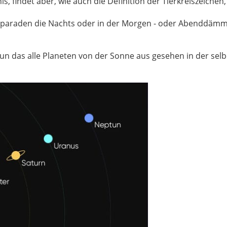
gnis, findet aber, wie auch die Definition der Tierkreiszeich
paraden die Nachts oder in der Morgen - oder Abenddämm
tun das alle Planeten von der Sonne aus gesehen in der sel