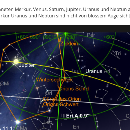
neten Merkur, Venus, Saturn, Jupiter, Uranus und Neptun a
rkur Uranus und Neptun sind nicht von blossem Auge sicht